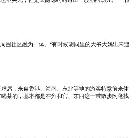
点儿也不突兀，但是又隐隐约约透出一股潮酷劲儿。”一位
与周围社区融为一体。“有时候胡同里的大爷大妈出来遛
无虚席，来自香港、海南、东北等地的游客特意前来体
来喝茶的，基本都是在雍和宫、东四这一带散步闲逛找