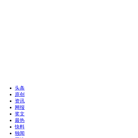
头条
原创
资讯
网报
奖文
最热
快料
独闻