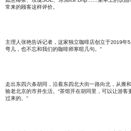
如意椰茶、玫珑SOE、冰滴Ice Drip……菜单上
常来的顾客这样评价。
主理人张艳告诉记者，这家独立咖啡店创立于2019
弯儿，也不忘和我们的咖啡师寒暄几句。”
走出东四六条胡同，沿着东四北大街一路向北，从雍
验老北京的市井生活。“茶馆开在胡同里，可以让游客
过来的。”