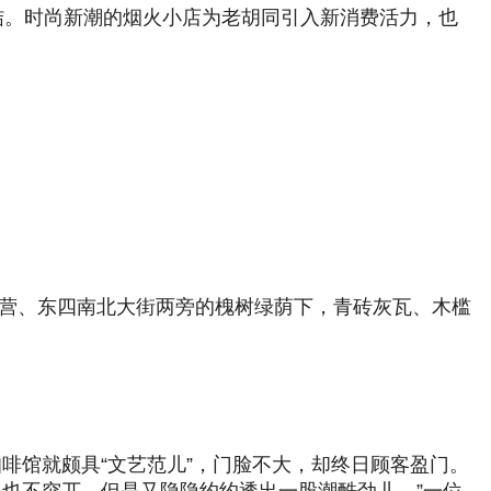
结。时尚新潮的烟火小店为老胡同引入新消费活力，也
道营、东四南北大街两旁的槐树绿荫下，青砖灰瓦、木槛
品咖啡馆就颇具“文艺范儿”，门脸不大，却终日顾客盈门。