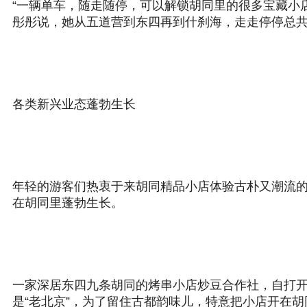
“一辆单车，随走随停，可以解锁胡同里的很多宝藏小
彤彤说，她从五道营到东四再到什刹海，走走停停总共
各类新兴业态蓬勃生长
年轻的游客们热衷于来胡同精品小店体验古朴又潮流
在胡同里蓬勃生长。
一家深居东四九条胡同的烤串小店炒豆合作社，自打开
是“老北京”，为了留住古都韵味儿，特意把小店开在胡