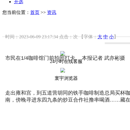
开选
您当前位置：
首页
>>
资讯
时间：2023-06-09 23:17:34
点击：
次
【字体：
大
中
小
】
市民在1/4咖啡馆门前拍照打卡。 本报记者 武亦彬摄
24小时在线客服
寰宇浏览器
走出雍和宫，到五道营胡同的铁手咖啡制造总局买杯
南，傍晚寻进东四九条的炒豆合作社撸串喝酒……藏在