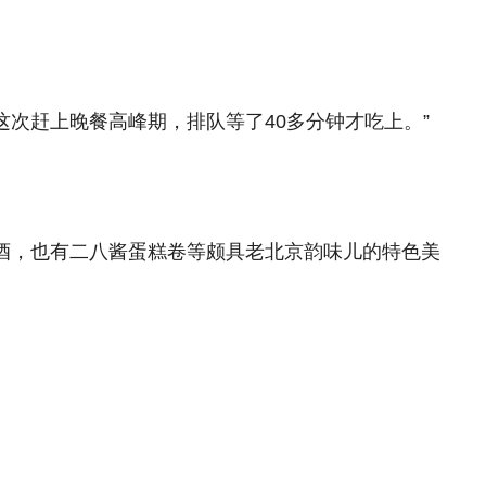
次赶上晚餐高峰期，排队等了40多分钟才吃上。”
啡和鸡尾酒，也有二八酱蛋糕卷等颇具老北京韵味儿的特色美